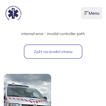
Menu
Otevřít men
internal error - invalid controller path
Zpět na úvodní stranu