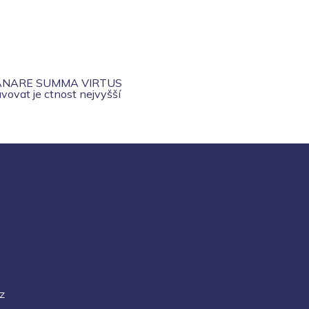
ANARE SUMMA VIRTUS
vovat je ctnost nejvyšší
z