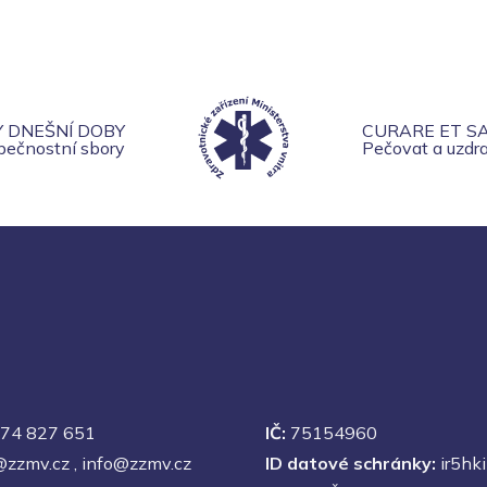
Y DNEŠNÍ DOBY
CURARE ET S
zpečnostní sbory
Pečovat a uzdra
74 827 651
IČ:
75154960
@zzmv.cz
,
info@zzmv.cz
ID datové schránky:
ir5hki