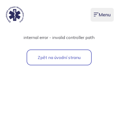
Menu
Otevřít men
internal error - invalid controller path
Zpět na úvodní stranu