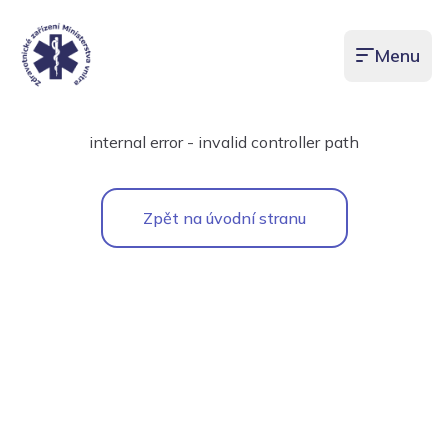
Menu
Otevřít men
internal error - invalid controller path
Zpět na úvodní stranu