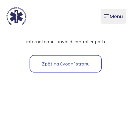
Menu
Otevřít men
internal error - invalid controller path
Zpět na úvodní stranu