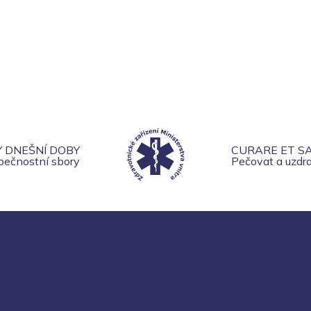
Y DNEŠNÍ DOBY
CURARE ET S
zpečnostní sbory
Pečovat a uzdra