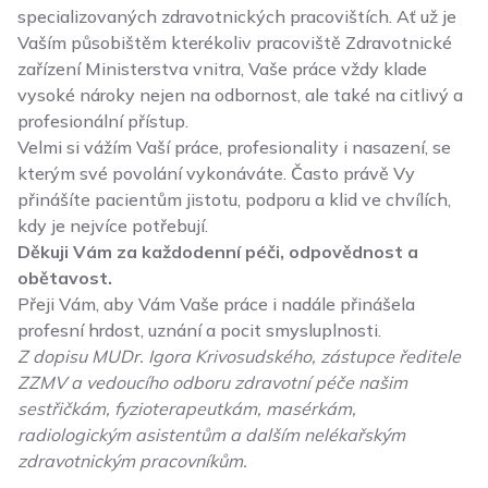
specializovaných zdravotnických pracovištích. Ať už je
Vaším působištěm kterékoliv pracoviště Zdravotnické
zařízení Ministerstva vnitra, Vaše práce vždy klade
vysoké nároky nejen na odbornost, ale také na citlivý a
profesionální přístup.
Velmi si vážím Vaší práce, profesionality i nasazení, se
kterým své povolání vykonáváte. Často právě Vy
přinášíte pacientům jistotu, podporu a klid ve chvílích,
kdy je nejvíce potřebují.
Děkuji Vám za každodenní péči, odpovědnost a
obětavost.
Přeji Vám, aby Vám Vaše práce i nadále přinášela
profesní hrdost, uznání a pocit smysluplnosti.
Z dopisu MUDr. Igora Krivosudského, zástupce ředitele
ZZMV a vedoucího odboru zdravotní péče našim
sestřičkám, fyzioterapeutkám, masérkám,
radiologickým asistentům a dalším nelékařským
zdravotnickým pracovníkům.