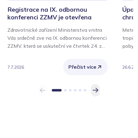
Registrace na IX. odbornou
Úpal,
konferenci ZZMV je otevřena
chrán
Zdravotnické zařízení Ministerstva vnitra
Meteor
Vás srdečně zve na IX. odbornou konferenci
tropic
ZZMV, která se uskuteční ve čtvrtek 24. září
pobytu
2026 v aule Policejní akademie České
význam
republiky v Praze.
Nejvíce
Přečíst více
7.7.2026
26.6.20
chroni
také o
vykoná