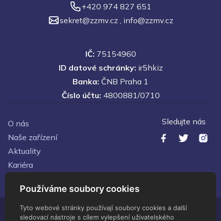
+420 974 827 651
sekret@zzmv.cz
,
info@zzmv.cz
IČ:
75154960
ID datové schránky:
ir5hkiz
Banka:
ČNB Praha 1
Číslo účtu:
4800881/0710
Sledujte nás
O nás
Naše zařízení
Aktuality
Kariéra
Kontakty
Používáme soubory cookies
Tyto webové stránky používají soubory cookies a další
sledovací nástroje s cílem vylepšení uživatelského