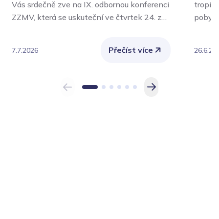
Vás srdečně zve na IX. odbornou konferenci
tropic
ZZMV, která se uskuteční ve čtvrtek 24. září
pobytu
2026 v aule Policejní akademie České
význam
republiky v Praze.
Nejvíce
Přečíst více
7.7.2026
26.6.20
chroni
také o
vykoná