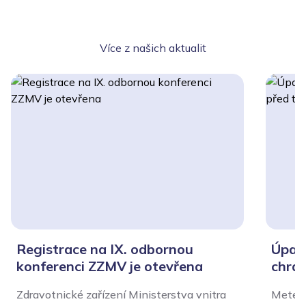
Více z našich aktualit
Registrace na IX. odbornou
Úpal,
konferenci ZZMV je otevřena
chrán
Zdravotnické zařízení Ministerstva vnitra
Meteor