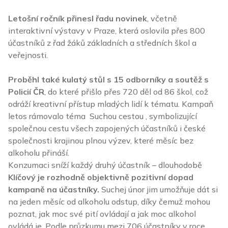
Letošní ročník přinesl řadu novinek
, včetně
interaktivní výstavy v Praze, která oslovila přes 800
účastníků z řad žáků základních a středních škol a
veřejnosti.
Proběhl také kulatý stůl s 15 odborníky a soutěž s
Policií ČR
, do které přišlo přes 720 děl od 86 škol, což
odráží kreativní přístup mladých lidí k tématu. Kampaň
letos rámovalo téma Suchou cestou , symbolizující
společnou cestu všech zapojených účastníků i české
společnosti krajinou plnou výzev, které měsíc bez
alkoholu přináší.
Konzumaci sníží každý druhý účastník – dlouhodobě
Klíčový je rozhodně objektivně pozitivní dopad
kampaně na účastníky.
Suchej únor jim umožňuje dát si
na jeden měsíc od alkoholu odstup, díky čemuž mohou
poznat, jak moc své pití ovládají a jak moc alkohol
ovládá je. Podle průzkumu mezi 706 účastníky v roce