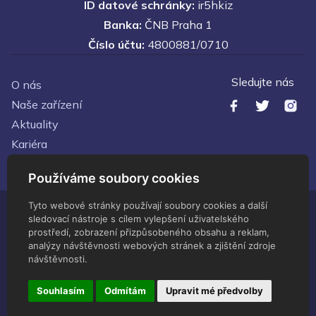
ID datové schránky:
ir5hkiz
Banka:
ČNB Praha 1
Číslo účtu:
4800881/0710
Sledujte nás
O nás
Naše zařízení
Aktuality
Kariéra
Kontakty
Používáme soubory cookies
Tyto webové stránky používají soubory cookies a další
sledovací nástroje s cílem vylepšení uživatelského
© Zdravotnické zařízení Ministerstva vnitra - 2026 Všechna
prostředí, zobrazení přizpůsobeného obsahu a reklam,
práva vyhrazena
analýzy návštěvnosti webových stránek a zjištění zdroje
Administrace
návštěvnosti.
Upravit předvolby cookies
Vytvořeno
servisdesign
Souhlasím
Odmítám
Upravit mé předvolby