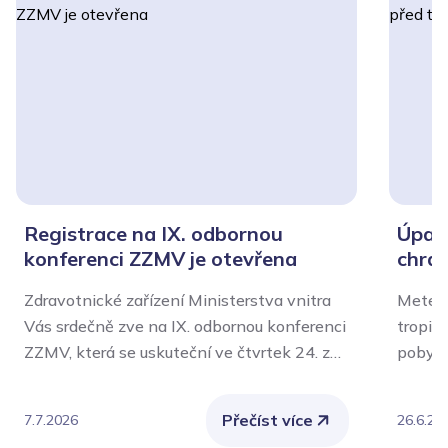
Registrace na IX. odbornou
Úpal,
konferenci ZZMV je otevřena
chrán
Zdravotnické zařízení Ministerstva vnitra
Meteor
Vás srdečně zve na IX. odbornou konferenci
tropic
ZZMV, která se uskuteční ve čtvrtek 24. září
pobytu
2026 v aule Policejní akademie České
význam
republiky v Praze.
Nejvíce
Přečíst více
7.7.2026
26.6.20
chroni