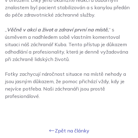
v ohrožení. Díky jeho okamžité reakci a odborným
znalostem byl pacient stabilizován a s kanylou předán
do péče zdravotnické záchranné služby.
„
Věčně v akci a život a zdraví první na místě
,
“ s
úsměvem a nadhledem sobě vlastním komentoval
situaci náš záchranář Kuba. Tento přístup je důkazem
odhodlání a profesionality, která je denně vyžadována
při záchraně lidských životů.
Fotky zachycují náročnost situace na místě nehody a
jsou jasným důkazem, že pomoc přichází vždy, kdy je
nejvíce potřeba. Naši záchranáři jsou prostě
profesionálové.
Zpět na články