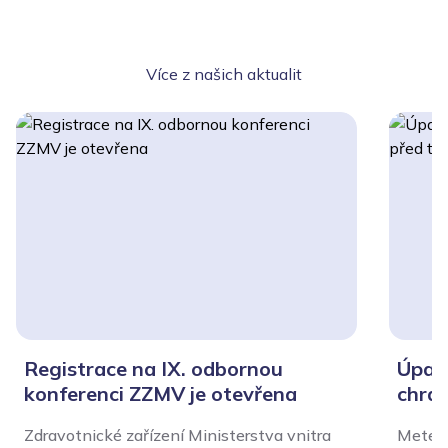
Více z našich aktualit
Registrace na IX. odbornou
Úpal,
konferenci ZZMV je otevřena
chrán
Zdravotnické zařízení Ministerstva vnitra
Meteor