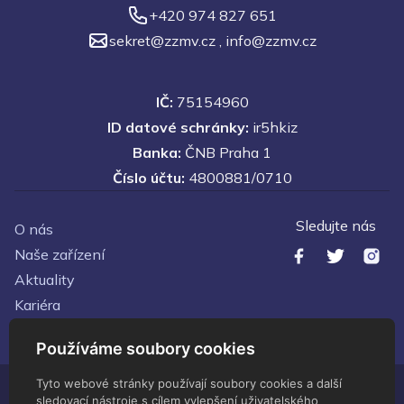
+420 974 827 651
sekret@zzmv.cz
,
info@zzmv.cz
IČ:
75154960
ID datové schránky:
ir5hkiz
Banka:
ČNB Praha 1
Číslo účtu:
4800881/0710
Sledujte nás
O nás
Naše zařízení
Aktuality
Kariéra
Kontakty
Používáme soubory cookies
Tyto webové stránky používají soubory cookies a další
sledovací nástroje s cílem vylepšení uživatelského