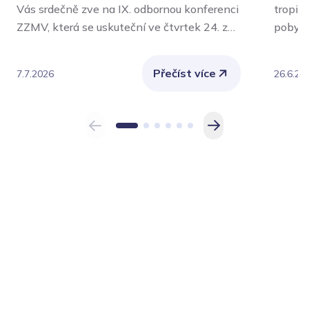
Vás srdečně zve na IX. odbornou konferenci
tropic
ZZMV, která se uskuteční ve čtvrtek 24. září
pobytu
2026 v aule Policejní akademie České
význam
republiky v Praze.
Nejvíce
Přečíst více
7.7.2026
26.6.20
chroni
také o
vykoná