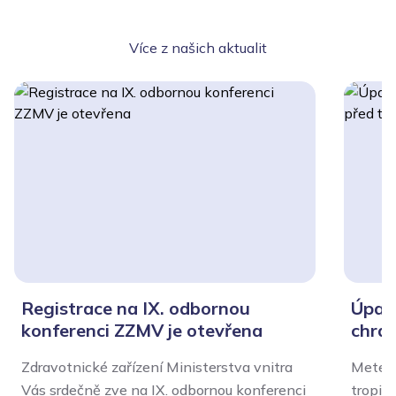
Více z našich aktualit
Registrace na IX. odbornou
Úpal,
konferenci ZZMV je otevřena
chrán
Zdravotnické zařízení Ministerstva vnitra
Meteor
Vás srdečně zve na IX. odbornou konferenci
tropic