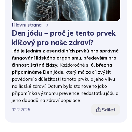
Hlavní strana
Den jódu – proč je tento prvek
klíčový pro naše zdraví?
Jód je jedním z esenciálních prvků pro správné
fungování lidského organismu, především pro
činnost štítné žlázy.
Každoročně si
6. března
připomínáme Den jódu
, který má za cíl zvýšit
povědomí o důležitosti tohoto prvku a jeho vlivu
na lidské zdraví. Datum bylo stanoveno jako
připomínka významu prevence nedostatku jódu a
jeho dopadů na zdraví populace.
Sdílet
12.2.2025