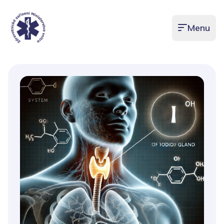
Menu
Otevřít men