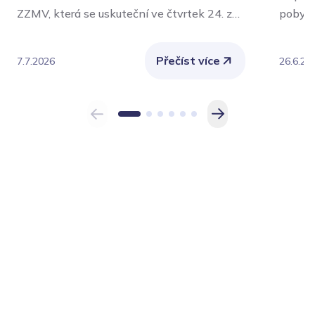
ZZMV, která se uskuteční ve čtvrtek 24. září
pobytu
2026 v aule Policejní akademie České
význam
republiky v Praze.
Nejvíce
Přečíst více
7.7.2026
26.6.20
chroni
také o
vykoná