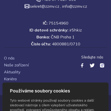
sekret@zzmv.cz
,
info@zzmv.cz
IČ:
75154960
ID datové schránky:
ir5hkiz
Banka:
ČNB Praha 1
Číslo účtu:
4800881/0710
Sledujte nás
O nás
Naše zařízení
Aktuality
Kariéra
Kontakty
Používáme soubory cookies
Tyto webové stránky používají soubory cookies a další
sledovací nástroje s cílem vylepšení uživatelského
© Zdravotnické zařízení Ministerstva vnitra - 2026 Všechna
prostředí, zobrazení přizpůsobeného obsahu a reklam,