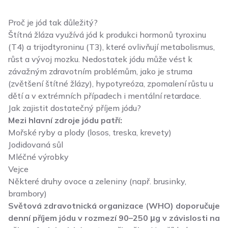
Proč je jód tak důležitý?
Štítná žláza využívá jód k produkci hormonů tyroxinu
(T4) a trijodtyroninu (T3), které ovlivňují metabolismus,
růst a vývoj mozku. Nedostatek jódu může vést k
závažným zdravotním problémům, jako je struma
(zvětšení štítné žlázy), hypotyreóza, zpomalení růstu u
dětí a v extrémních případech i mentální retardace.
Jak zajistit dostatečný příjem jódu?
Mezi hlavní zdroje jódu patří:
Mořské ryby a plody (losos, treska, krevety)
Jodidovaná sůl
Mléčné výrobky
Vejce
Některé druhy ovoce a zeleniny (např. brusinky,
brambory)
Světová zdravotnická organizace (WHO) doporučuje
denní příjem jódu v rozmezí 90–250 μg v závislosti na