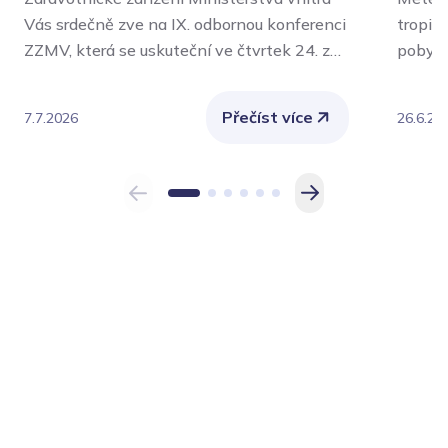
Vás srdečně zve na IX. odbornou konferenci
tropic
ZZMV, která se uskuteční ve čtvrtek 24. září
pobytu
2026 v aule Policejní akademie České
význam
republiky v Praze.
Nejvíce
Přečíst více
7.7.2026
26.6.20
chroni
také o
vykoná