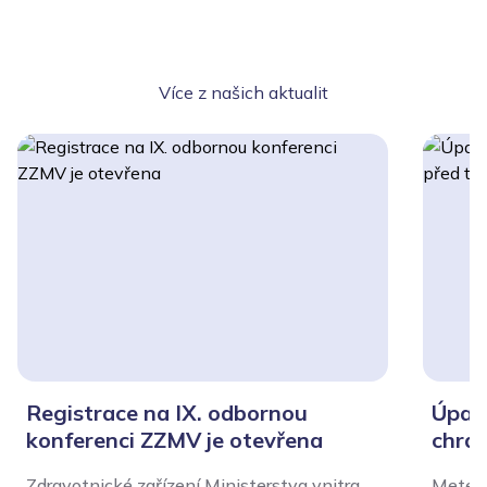
Více z našich aktualit
Registrace na IX. odbornou
Úpal,
konferenci ZZMV je otevřena
chrán
Zdravotnické zařízení Ministerstva vnitra
Meteor