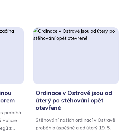
inou
Ordinace v Ostravě jsou od
norem
úterý po stěhování opět
otevřené
s probíhá
Stěhování našich ordinací v Ostravě
M
 Policie
proběhlo úspěšně a od úterý 19. 5.
d
legů z