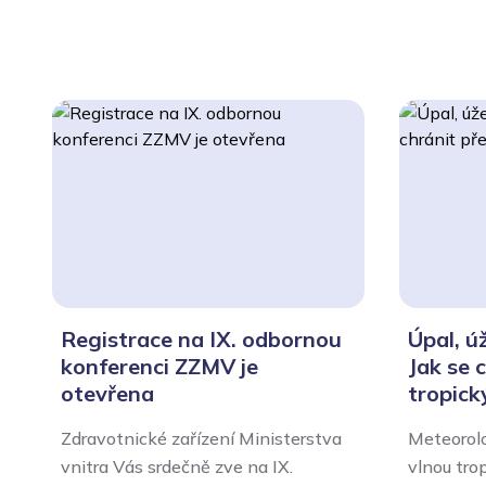
Registrace na IX. odbornou
Úpal, ú
konferenci ZZMV je
Jak se 
otevřena
tropick
Zdravotnické zařízení Ministerstva
Meteorolo
vnitra Vás srdečně zve na IX.
vlnou tro