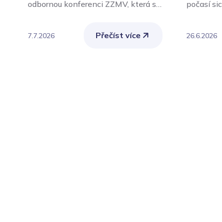
odbornou konferenci ZZMV, která se
počasí si
uskuteční ve čtvrtek 24. září 2026 v
současně
aule Policejní akademie České
zátěž pro
Přečíst více
7.7.2026
26.6.2026
republiky v Praze.
ohroženi j
chronicky
ženy, ale
nebo vyko
činnost.