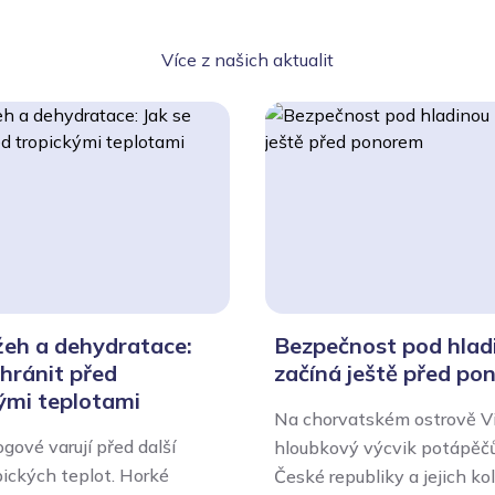
Více z našich aktualit
žeh a dehydratace:
Bezpečnost pod hlad
chránit před
začíná ještě před po
ými teplotami
Na chorvatském ostrově Vi
gové varují před další
hloubkový výcvik potápěčů
pických teplot. Horké
České republiky a jejich ko