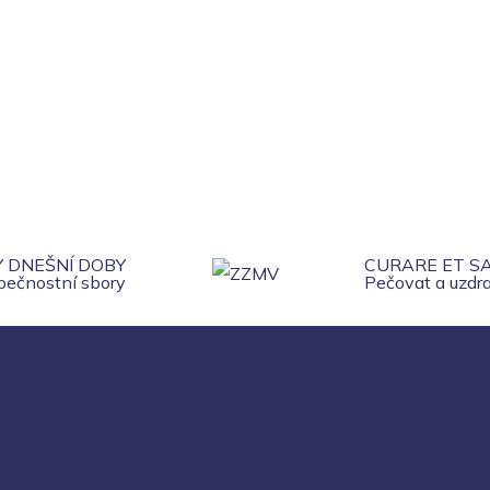
Y DNEŠNÍ DOBY
CURARE ET S
zpečnostní sbory
Pečovat a uzdra