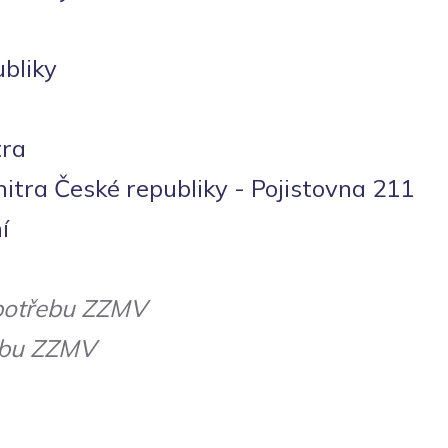
bliky
tra
nitra České republiky - Pojistovna 211
í
í potřebu ZZMV
řebu ZZMV