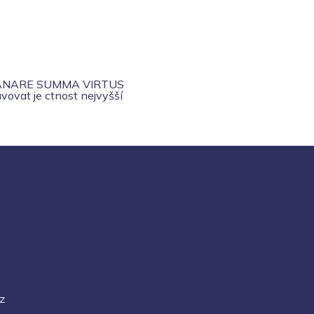
ANARE SUMMA VIRTUS
vovat je ctnost nejvyšší
z