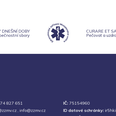
Y DNEŠNÍ DOBY
CURARE ET S
zpečnostní sbory
Pečovat a uzdra
74 827 651
IČ:
75154960
@zzmv.cz
,
info@zzmv.cz
ID datové schránky:
ir5hki