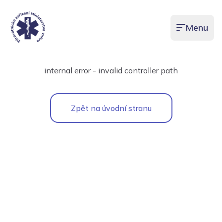
Menu
Otevřít men
internal error - invalid controller path
Zpět na úvodní stranu