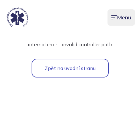
Menu
Otevřít men
internal error - invalid controller path
Zpět na úvodní stranu