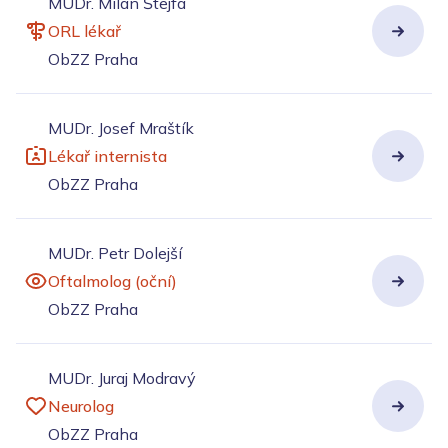
MUDr. Milan Štejfa
ORL lékař
ObZZ Praha
MUDr. Josef Mraštík
Lékař internista
ObZZ Praha
MUDr. Petr Dolejší
Oftalmolog (oční)
ObZZ Praha
MUDr. Juraj Modravý
Neurolog
ObZZ Praha