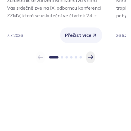
Zdravotnické zařízení Ministerstva vnitra
Meteor
Vás srdečně zve na IX. odbornou konferenci
tropic
ZZMV, která se uskuteční ve čtvrtek 24. září
pobytu
2026 v aule Policejní akademie České
význam
republiky v Praze.
Nejvíce
Přečíst více
7.7.2026
26.6.20
chroni
také o
vykoná