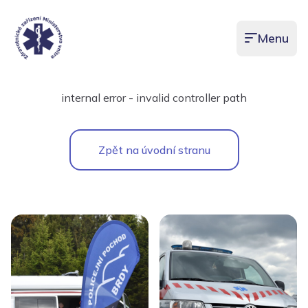
Menu
Otevřít men
internal error - invalid controller path
Zpět na úvodní stranu