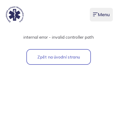
Menu
Otevřít men
internal error - invalid controller path
Zpět na úvodní stranu