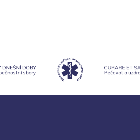
Y DNEŠNÍ DOBY
CURARE ET S
zpečnostní sbory
Pečovat a uzdra