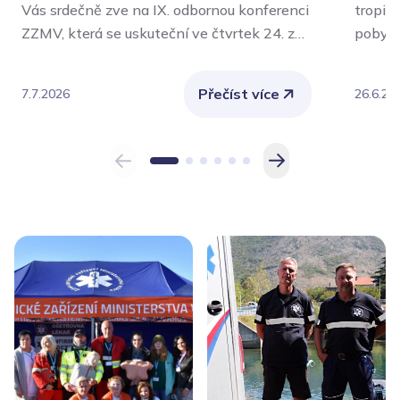
Vás srdečně zve na IX. odbornou konferenci
tropic
ZZMV, která se uskuteční ve čtvrtek 24. září
pobytu
2026 v aule Policejní akademie České
význam
republiky v Praze.
Nejvíce
Přečíst více
7.7.2026
26.6.20
chroni
také o
vykoná