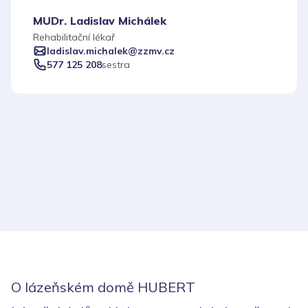
MUDr. Ladislav Michálek
Rehabilitační lékař
ladislav.michalek@zzmv.cz
577 125 208
sestra
Leaflet
|
©
OpenStreetMap
contributors
O lázeňském domě HUBERT