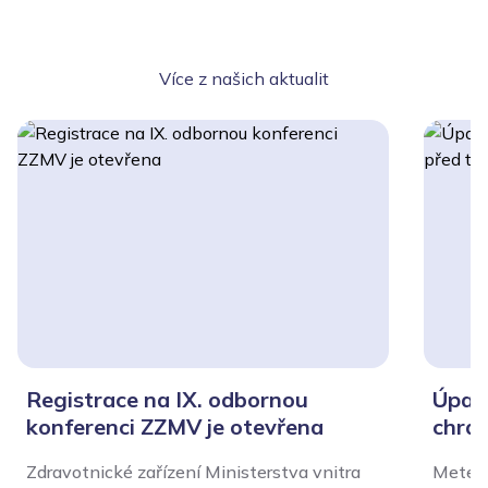
Více z našich aktualit
Registrace na IX. odbornou
Úpal,
konferenci ZZMV je otevřena
chrán
Zdravotnické zařízení Ministerstva vnitra
Meteor