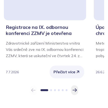
Registrace na IX. odbornou
Úpal,
konferenci ZZMV je otevřena
chrán
Zdravotnické zařízení Ministerstva vnitra
Meteor
Vás srdečně zve na IX. odbornou konferenci
tropic
ZZMV, která se uskuteční ve čtvrtek 24. září
pobytu
2026 v aule Policejní akademie České
význam
republiky v Praze.
Nejvíce
Přečíst více
7.7.2026
26.6.20
chroni
také o
vykoná