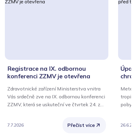
Registrace na IX. odbornou
Úpal,
konferenci ZZMV je otevřena
chrán
Zdravotnické zařízení Ministerstva vnitra
Meteor
Vás srdečně zve na IX. odbornou konferenci
tropic
ZZMV, která se uskuteční ve čtvrtek 24. září
pobytu
2026 v aule Policejní akademie České
význam
republiky v Praze.
Nejvíce
Přečíst více
7.7.2026
26.6.20
chroni
také o