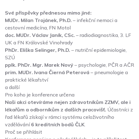
Své příspěvky přednesou mimo jiné:
MUDr. Milan Trojánek, Ph.D.
– infekční nemoci a
cestovní medicína, FN Motol
doc. MUDr. Václav Janík, CSc.
– radiodiagnostika, 3. LF
UK a FN Královské Vinohrady
PhDr. Eliška Selinger, Ph.D.
– nutriční epidemiologie,
SZÚ
pplk. PhDr. Mgr. Marek Nový
– psychologie, PČR a AČR
prim. MUDr. Ivana Čierná Peterová
– pneumologie a
praktické lékařství
a další
Pro koho je konference určena
Naši akci otevíráme nejen zdravotníkům ZZMV, ale i
lékařům a odborníkům z dalších pracovišť.
Účastníci z
řad lékařů získají v rámci systému celoživotního
vzdělávání
6 kreditních bodů ČLK
.
Proč se přihlásit