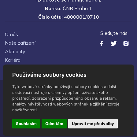
Banka:
ČNB Praha 1
Číslo účtu:
4800881/0710
Sledujte nás
O nás
Naše zařízení
Aktuality
Kariéra
Kontakty
Používáme soubory cookies
Tyto webové stránky používají soubory cookies a další
sledovací nástroje s cílem vylepšení uživatelského
© Zdravotnické zařízení Ministerstva vnitra - 2026 Všechna
prostředí, zobrazení přizpůsobeného obsahu a reklam,
práva vyhrazena
analýzy návštěvnosti webových stránek a zjištění zdroje
Administrace
návštěvnosti.
Upravit předvolby cookies
Vytvořeno
servisdesign
Souhlasím
Odmítám
Upravit mé předvolby