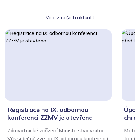
Více z našich aktualit
Registrace na IX. odbornou
Úpal,
konferenci ZZMV je otevřena
chrán
Zdravotnické zařízení Ministerstva vnitra
Meteor
Vás srdečně zve na IX. odbornou konferenci
tropic