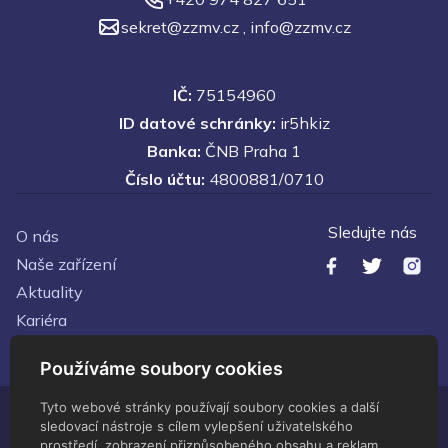
sekret@zzmv.cz
,
info@zzmv.cz
IČ:
75154960
ID datové schránky:
ir5hkiz
Banka:
ČNB Praha 1
Číslo účtu:
4800881/0710
Sledujte nás
O nás
Naše zařízení
Aktuality
Kariéra
Kontakty
Používáme soubory cookies
Tyto webové stránky používají soubory cookies a další
sledovací nástroje s cílem vylepšení uživatelského
© Zdravotnické zařízení Ministerstva vnitra - 2026 Všechna
prostředí, zobrazení přizpůsobeného obsahu a reklam,