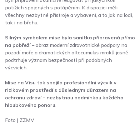
byli připraveni okamžitě reagovat při jakýchkoli
potížích spojených s potápěním. K dispozici měli
všechny nezbytné přístroje a vybavení, a to jak na lodi,
tak i na břehu.
Silným symbolem mise byla sanitka připravená přímo
na pobřeží
– obraz moderní zdravotnické podpory na
pozadí moře a dramatických altocumulus mraků jasně
podtrhuje význam bezpečnosti při podobných
výcvicích.
Mise na Visu tak spojila profesionální výcvik v
rizikovém prostředí s důsledným důrazem na
ochranu zdraví – nezbytnou podmínkou každého
hloubkového ponoru.
Foto | ZZMV