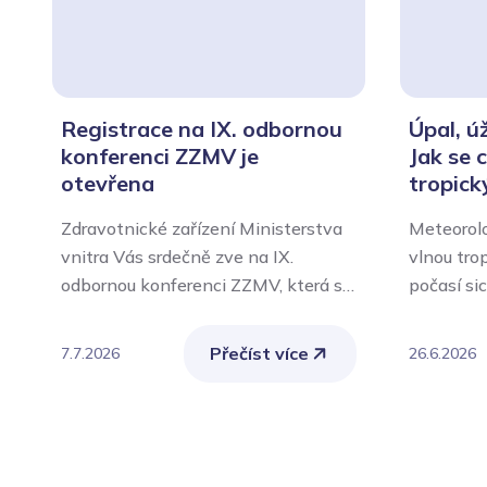
Registrace na IX. odbornou
Úpal, ú
konferenci ZZMV je
Jak se 
otevřena
tropick
Zdravotnické zařízení Ministerstva
Meteorolo
vnitra Vás srdečně zve na IX.
vlnou tro
odbornou konferenci ZZMV, která se
počasí si
uskuteční ve čtvrtek 24. září 2026 v
současně
aule Policejní akademie České
zátěž pro
Přečíst více
7.7.2026
26.6.2026
republiky v Praze.
ohroženi j
chronicky
ženy, ale
nebo vyko
činnost.