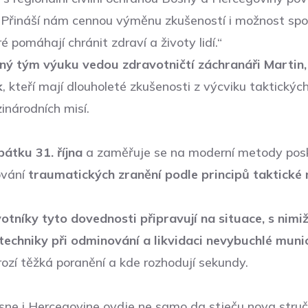
. Přináší nám cennou výměnu zkušeností i možnost spol
é pomáhají chránit zdraví a životy lidí.“
ný tým výuku vedou zdravotničtí záchranáři Martin,
k
, kteří mají dlouholeté zkušenosti z výcviku taktický
inárodních misí.
pátku 31. října
a zaměřuje se na moderní metody posk
ování
traumatických zranění podle principů taktické
tníky tyto dovednosti připravují na situace, s nimiž
techniky při
odminování a likvidaci nevybuchlé muni
rozí těžká poranění a kde rozhodují sekundy.
osne i Hercegovine ovdje ne samo da stječu nova stru