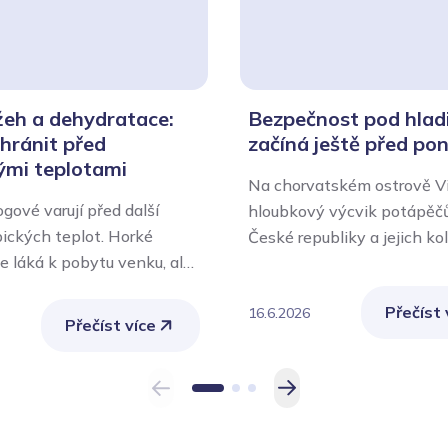
žeh a dehydratace:
Bezpečnost pod hlad
chránit před
začíná ještě před po
ými teplotami
Na chorvatském ostrově Vi
gové varují před další
hloubkový výcvik potápěčů
pických teplot. Horké
České republiky a jejich ko
ce láká k pobytu venku, ale
Bosny a Hercegoviny. Zdra
 představuje významnou
zařízení Ministerstva vnitra
Přečíst 
 lidský organismus. Nejvíce
16.6.2026
po celou dobu akce odborn
Přečíst více
sou senioři, malé děti,
zdravotnické zabezpečení, 
 nemocní lidé, těhotné
nedílnou součástí bezpečn
 také osoby pracující venku
průběhu každého ponoru. P
návající fyzicky náročnou
pro zásahy v extrémních
podmínkách vyžaduje vys