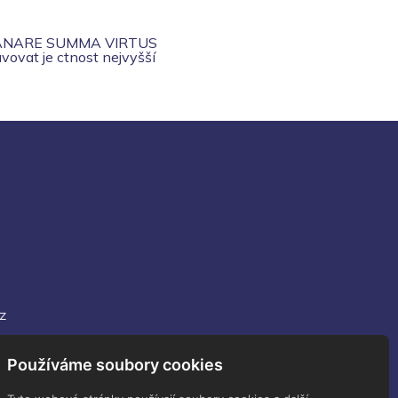
ANARE SUMMA VIRTUS
vovat je ctnost nejvyšší
z
Používáme soubory cookies