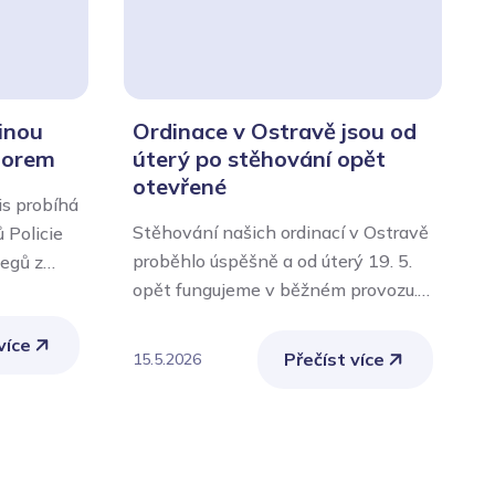
inou
Ordinace v Ostravě jsou od
norem
úterý po stěhování opět
otevřené
s probíhá
Stěhování našich ordinací v Ostravě
M
 Policie
proběhlo úspěšně a od úterý 19. 5.
d
legů z
opět fungujeme v běžném provozu.
M
votnické
Naše ordinace v ulici Českobratrská
j
 zajišťuje
více
10 v Ostravě jsou znovu otevřené
ž
é
Přečíst více
15.5.2026
1
pro klienty i pacienty a celý tým
m
které je
lékařů a zdravotníků ObZZ Ostrava
o
ého
se těší, že vás přivítá v nově
p
říprava
rekonstruovaných prostorách.
l
Těšíme se na vaši návštěvu.
č
okou