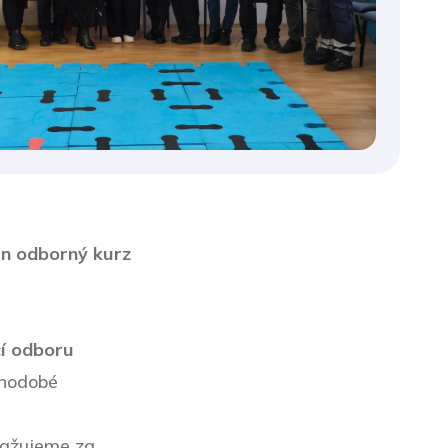
en odborný kurz
í odboru
uhodobé
ovažujeme za