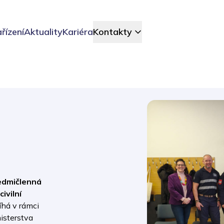
řízení
Aktuality
Kariéra
Kontakty
sedmičlenná
ivilní
há v rámci
isterstva