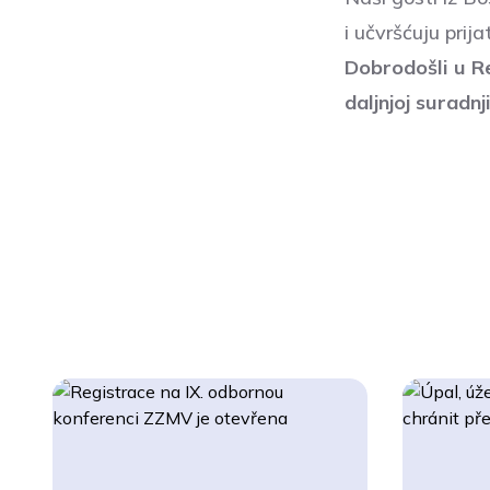
i učvršćuju prij
Dobrodošli u R
daljnjoj suradnji