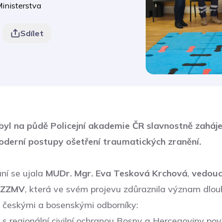
Ministerstva
Sdílet
byl na půdě Policejní akademie ČR slavnostně zaháj
derní postupy ošetření traumatických zranění.
ní se ujala
MUDr. Mgr. Eva Tesková Krchová
,
vedouc
e ZZMV
, která ve svém projevu zdůraznila význam dlo
 českými a bosenskými odborníky:
i s regionální civilní ochranou Bosny a Hercegoviny p