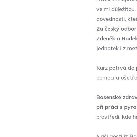
velmi důležitou
dovednosti, kter
Za český odbor
Zdeněk a Rade
jednotek i z mez
Kurz potrvá do
pomoci a ošetř
Bosenské zdravo
při práci s pyro
prostředí, kde h
Naši gosti iz B