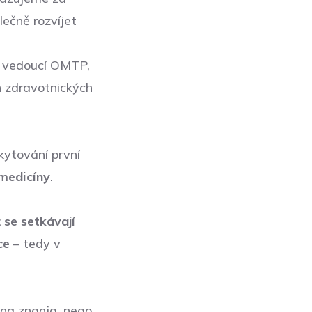
ečně rozvíjet
vedoucí OMTP,
ch zdravotnických
ytování první
 medicíny
.
 se setkávají
ce
– tedy v
čna znanja, nego