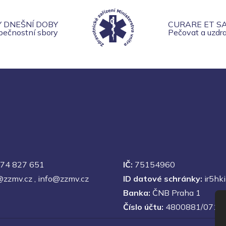
Y DNEŠNÍ DOBY
CURARE ET S
zpečnostní sbory
Pečovat a uzdra
74 827 651
IČ:
75154960
@zzmv.cz
,
info@zzmv.cz
ID datové schránky:
ir5hki
Banka:
ČNB Praha 1
Číslo účtu:
4800881/0710