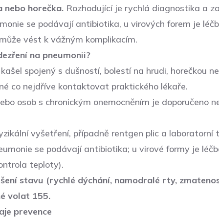
a nebo horečka.
Rozhodující je rychlá diagnostika a za
monie se podávají antibiotika, u virových forem je léč
 může vést k vážným komplikacím.
dezření na pneumonii?
kašel spojený s dušností, bolestí na hrudi, horečkou 
né co nejdříve kontaktovat praktického lékaře.
 nebo osob s chronickým onemocněním je doporučeno n
zikální vyšetření, případně rentgen plic a laboratorní 
eumonie se podávají antibiotika; u virové formy je lé
kontrola teploty).
šení stavu (rychlé dýchání, namodralé rty, zmateno
né volat 155.
raje prevence