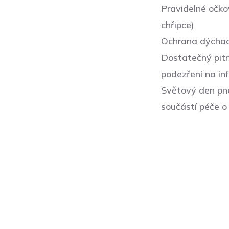
Pravidelné očko
chřipce)
Ochrana dýchací
Dostatečný pitn
podezření na inf
Světový den pne
součástí péče o 