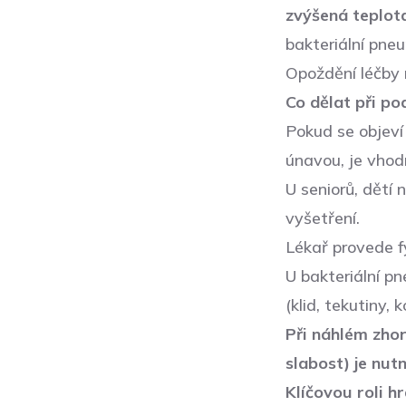
zvýšená teplot
bakteriální pneu
Opoždění léčby
Co dělat při po
Pokud se objeví 
únavou, je vhod
U seniorů, dětí
vyšetření.
Lékař provede fy
U bakteriální pn
(klid, tekutiny, 
Při náhlém zhor
slabost) je nut
Klíčovou roli h