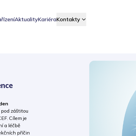
řízení
Aktuality
Kariéra
Kontakty
ence
 den
pod záštitou
EF. Cílem je
í a léčbě
ekčních příčin