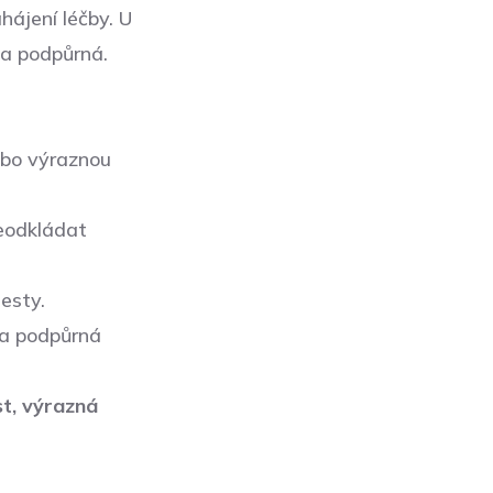
hájení léčby. U
ba podpůrná.
nebo výraznou
eodkládat
testy.
čba podpůrná
st, výrazná