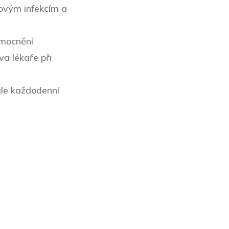
kovým infekcím a
emocnění
a lékaře při
ale každodenní