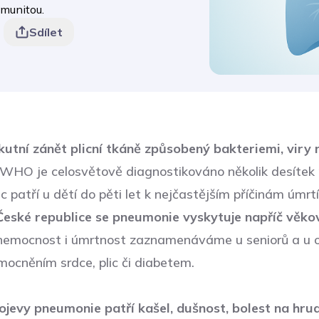
imunitou.
Sdílet
utní zánět plicní tkáně způsobený bakteriemi, viry 
WHO je celosvětově diagnostikováno několik desítek 
ic patří u dětí do pěti let k nejčastějším příčinám úmrtí
České republice se pneumonie vyskytuje napříč věk
 nemocnost i úmrtnost zaznamenáváme u seniorů a u 
ocněním srdce, plic či diabetem.
ojevy pneumonie patří kašel, dušnost, bolest na hrud