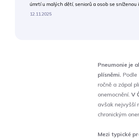
úmrtí u malých dětí, seniorů a osob se sníženou 
12.11.2025
Pneumonie je ak
plísněmi.
Podle 
ročně a zápal pl
onemocnění.
V 
avšak nejvyšší
chronickým onem
Mezi typické pr