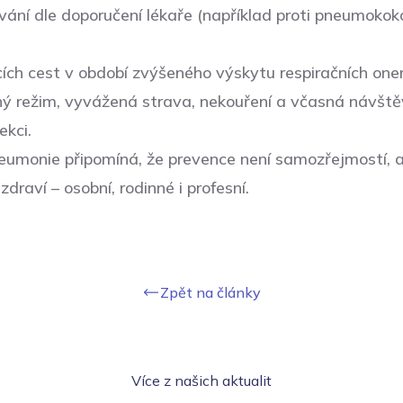
vání dle doporučení lékaře (například proti pneumoko
ch cest v období zvýšeného výskytu respiračních on
ý režim, vyvážená strava, nekouření a včasná návštěv
ekci.
umonie připomíná, že prevence není samozřejmostí, 
zdraví – osobní, rodinné i profesní.
Zpět na články
Více z našich aktualit