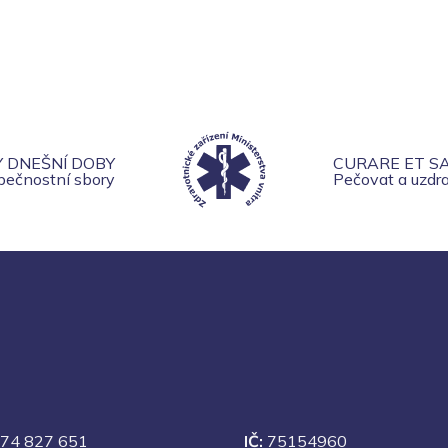
Y DNEŠNÍ DOBY
CURARE ET S
zpečnostní sbory
Pečovat a uzdra
74 827 651
IČ:
75154960