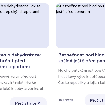
žeh a dehydratace:
Bezpečnost pod hlad
chránit před
začíná ještě před po
ými teplotami
Na chorvatském ostrově Vi
gové varují před další
hloubkový výcvik potápěčů
pických teplot. Horké
České republiky a jejich ko
ce láká k pobytu venku, ale
Bosny a Hercegoviny. Zdra
 představuje významnou
zařízení Ministerstva vnitra
Přečíst 
 lidský organismus. Nejvíce
16.6.2026
po celou dobu akce odborn
Přečíst více