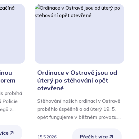
inou
Ordinace v Ostravě jsou od
norem
úterý po stěhování opět
otevřené
s probíhá
Stěhování našich ordinací v Ostravě
M
 Policie
proběhlo úspěšně a od úterý 19. 5.
d
legů z
opět fungujeme v běžném provozu.
M
votnické
Naše ordinace v ulici Českobratrská
j
 zajišťuje
více
10 v Ostravě jsou znovu otevřené
ž
é
Přečíst více
15.5.2026
1