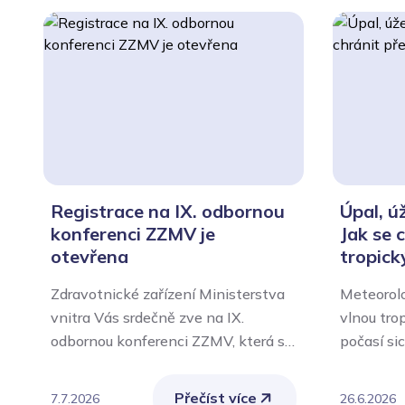
Registrace na IX. odbornou
Úpal, ú
konferenci ZZMV je
Jak se 
otevřena
tropick
Zdravotnické zařízení Ministerstva
Meteorolo
vnitra Vás srdečně zve na IX.
vlnou tro
odbornou konferenci ZZMV, která se
počasí si
uskuteční ve čtvrtek 24. září 2026 v
současně
aule Policejní akademie České
zátěž pro
Přečíst více
7.7.2026
26.6.2026