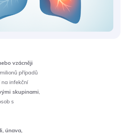
nebo vzácněji
milionů případů
 na infekční
ovými skupinami
,
osob s
i, únava,