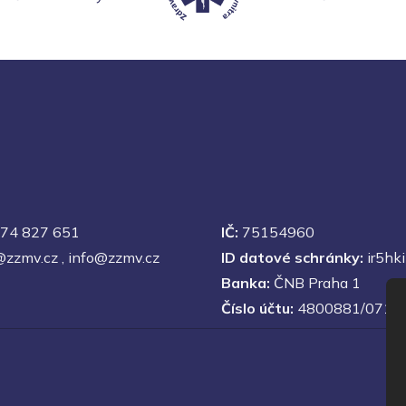
74 827 651
IČ:
75154960
@zzmv.cz
,
info@zzmv.cz
ID datové schránky:
ir5hki
Banka:
ČNB Praha 1
Číslo účtu:
4800881/0710