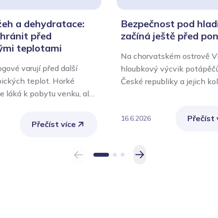
žeh a dehydratace:
Bezpečnost pod hlad
chránit před
začíná ještě před po
ými teplotami
Na chorvatském ostrově Vi
gové varují před další
hloubkový výcvik potápěčů
pických teplot. Horké
České republiky a jejich ko
ce láká k pobytu venku, ale
Bosny a Hercegoviny. Zdra
 představuje významnou
zařízení Ministerstva vnitra
Přečíst 
 lidský organismus. Nejvíce
16.6.2026
po celou dobu akce odborn
Přečíst více
sou senioři, malé děti,
zdravotnické zabezpečení, 
 nemocní lidé, těhotné
nedílnou součástí bezpečn
 také osoby pracující venku
průběhu každého ponoru. P
návající fyzicky náročnou
pro zásahy v extrémních
podmínkách vyžaduje vys
odbornou připravenost,
specializované vybavení a