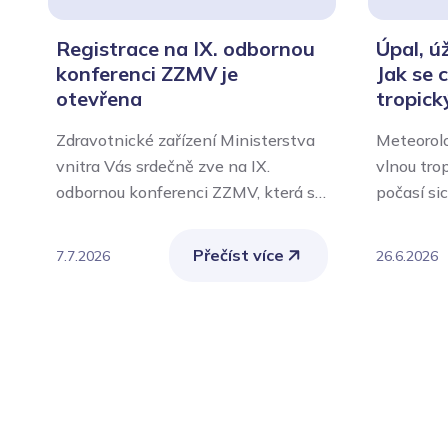
Registrace na IX. odbornou
Úpal, ú
konferenci ZZMV je
Jak se 
otevřena
tropick
Zdravotnické zařízení Ministerstva
Meteorolo
vnitra Vás srdečně zve na IX.
vlnou tro
odbornou konferenci ZZMV, která se
počasí si
uskuteční ve čtvrtek 24. září 2026 v
současně
aule Policejní akademie České
zátěž pro
Přečíst více
7.7.2026
26.6.2026
republiky v Praze.
ohroženi j
chronicky
ženy, ale
nebo vyko
činnost.