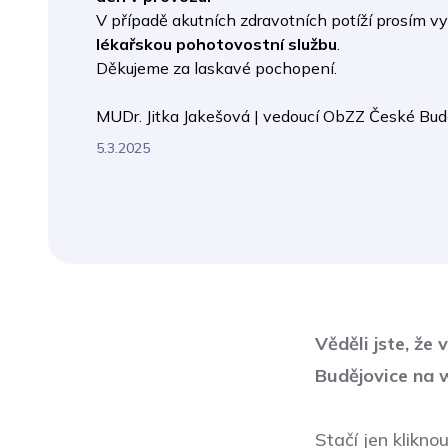
V případě akutních zdravotních potíží prosím vy
lékařskou pohotovostní službu
.
Děkujeme za laskavé pochopení.
MUDr. Jitka Jakešová | vedoucí ObZZ České Bud
5.3.2025
Věděli jste, že
Budějovice na
Stačí jen klikn