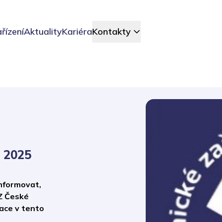
řízení
Aktuality
Kariéra
Kontakty
. 2025
informovat,
Z České
ace v tento