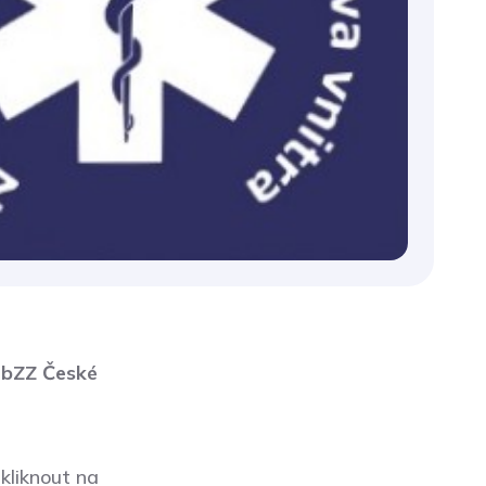
 ObZZ České
kliknout na