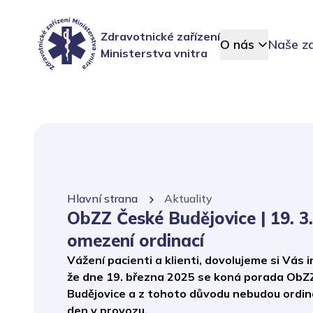
Zdravotnické zařízení
O nás
Naše za
Ministerstva vnitra
Hlavní strana
Aktuality
ObZZ České Budějovice | 19. 3
omezení ordinací
Vážení pacienti a klienti, dovolujeme si Vás 
že dne 19. března 2025 se koná porada ObZ
Budějovice a z tohoto důvodu nebudou ordin
den v provozu.