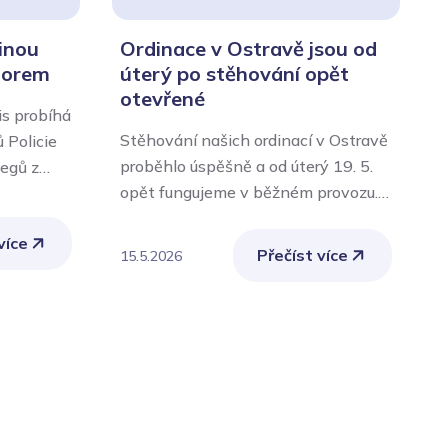
inou
Ordinace v Ostravě jsou od
norem
úterý po stěhování opět
otevřené
s probíhá
Stěhování našich ordinací v Ostravě
M
 Policie
proběhlo úspěšně a od úterý 19. 5.
d
legů z
opět fungujeme v běžném provozu.
M
votnické
Naše ordinace v ulici Českobratrská
j
 zajišťuje
více
10 v Ostravě jsou znovu otevřené
ž
é
Přečíst více
15.5.2026
1
pro klienty i pacienty a celý tým
m
které je
lékařů a zdravotníků ObZZ Ostrava
o
ého
se těší, že vás přivítá v nově
p
říprava
rekonstruovaných prostorách.
l
Těšíme se na vaši návštěvu.
č
okou