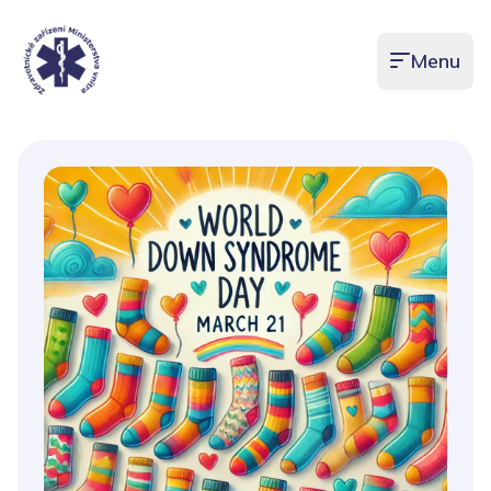
Menu
Otevřít men