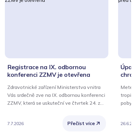
Registrace na IX. odbornou
Úpal,
konferenci ZZMV je otevřena
chrán
Zdravotnické zařízení Ministerstva vnitra
Meteor
Vás srdečně zve na IX. odbornou konferenci
tropic
ZZMV, která se uskuteční ve čtvrtek 24. září
pobytu
2026 v aule Policejní akademie České
význam
republiky v Praze.
Nejvíce
Přečíst více
7.7.2026
26.6.20
chroni
také o