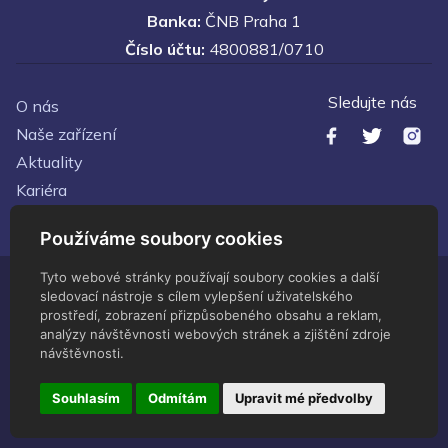
Banka:
ČNB Praha 1
Číslo účtu:
4800881/0710
Sledujte nás
O nás
Naše zařízení
Aktuality
Kariéra
Kontakty
Používáme soubory cookies
Tyto webové stránky používají soubory cookies a další
sledovací nástroje s cílem vylepšení uživatelského
© Zdravotnické zařízení Ministerstva vnitra - 2026 Všechna
prostředí, zobrazení přizpůsobeného obsahu a reklam,
práva vyhrazena
analýzy návštěvnosti webových stránek a zjištění zdroje
Administrace
návštěvnosti.
Upravit předvolby cookies
Vytvořeno
servisdesign
Souhlasím
Odmítám
Upravit mé předvolby