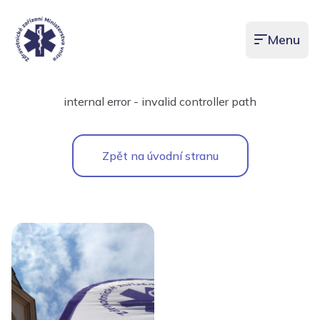
Menu
Otevřít men
internal error - invalid controller path
Zpět na úvodní stranu