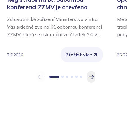
konferenci ZZMV je otevřena
chrán
Zdravotnické zařízení Ministerstva vnitra
Meteor
Vás srdečně zve na IX. odbornou konferenci
tropic
ZZMV, která se uskuteční ve čtvrtek 24. září
pobytu
2026 v aule Policejní akademie České
význam
republiky v Praze.
Nejvíce
Přečíst více
7.7.2026
26.6.20
chroni
také o
vykoná