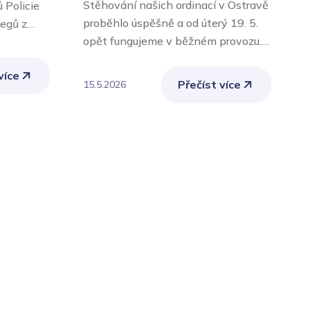
Stěhování našich ordinací v Ostravě
M
 Policie
proběhlo úspěšně a od úterý 19. 5.
d
legů z
opět fungujeme v běžném provozu.
M
votnické
Naše ordinace v ulici Českobratrská
j
 zajišťuje
více
10 v Ostravě jsou znovu otevřené
ž
é
Přečíst více
15.5.2026
1
pro klienty i pacienty a celý tým
m
které je
lékařů a zdravotníků ObZZ Ostrava
o
ého
se těší, že vás přivítá v nově
p
říprava
rekonstruovaných prostorách.
l
Těšíme se na vaši návštěvu.
č
okou