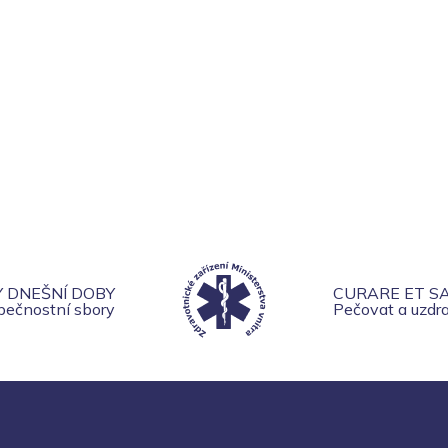
Y DNEŠNÍ DOBY
CURARE ET S
zpečnostní sbory
Pečovat a uzdra