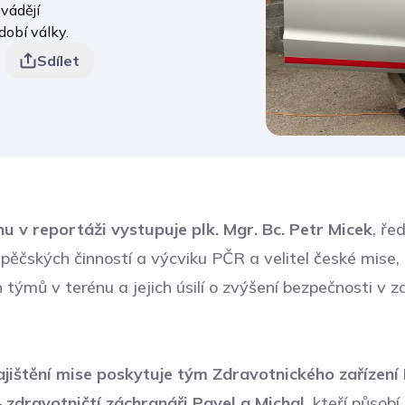
vádějí
dobí války.
Sdílet
u v reportáži vystupuje plk. Mgr. Bc. Petr Micek
, ře
pěčských činností a výcviku PČR a velitel české mise, 
 týmů v terénu a jejich úsilí o zvýšení bezpečnosti v 
jištění mise poskytuje tým Zdravotnického zařízení 
–
zdravotničtí záchranáři Pavel a Michal
, kteří působ