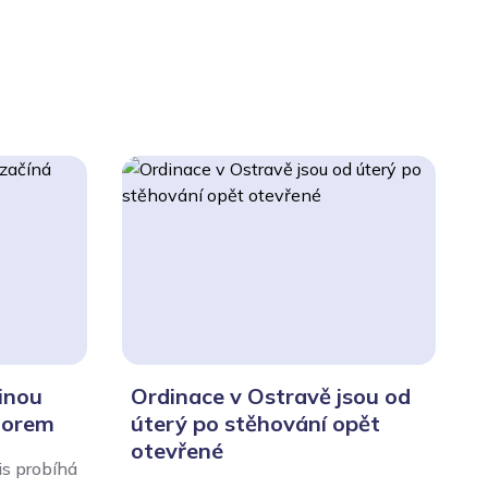
inou
Ordinace v Ostravě jsou od
norem
úterý po stěhování opět
otevřené
s probíhá