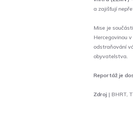
a zajišťují nep
Mise je součást
Hercegovinou v 
odstraňování vá
obyvatelstva.
Reportáž je do
Zdroj
| BHRT, T