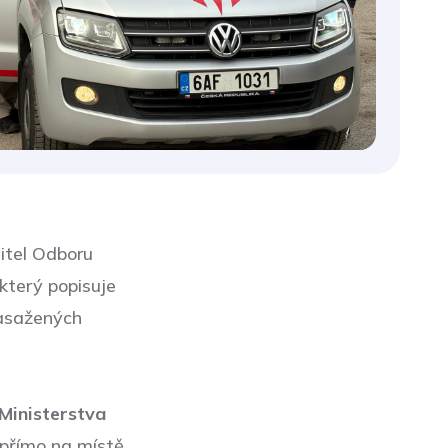
ditel Odboru
který popisuje
zasažených
Ministerstva
í přímo na místě