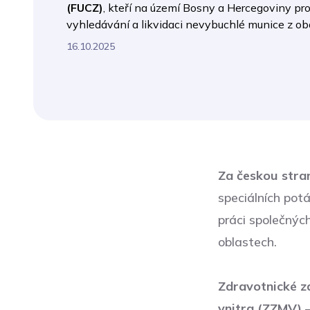
(FUCZ)
, kteří na území Bosny a Hercegoviny pro
vyhledávání a likvidaci nevybuchlé munice z ob
16.10.2025
Za českou stran
speciálních potá
práci společných
oblastech.
Zdravotnické za
vnitra (ZZMV)