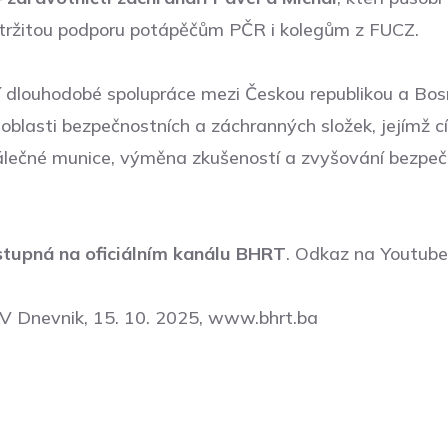
řetržitou podporu potápěčům PČR i kolegům z FUCZ.
í dlouhodobé spolupráce mezi Českou republikou a Bo
oblasti bezpečnostních a záchranných složek, jejímž cí
lečné munice, výměna zkušeností a zvyšování bezpečno
stupná na oficiálním kanálu BHRT
.
Odkaz na Youtube
V Dnevnik, 15. 10. 2025,
www.bhrt.ba