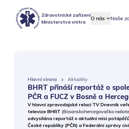
Zdravotnické zařízení
O nás
Naše za
Ministerstva vnitra
Hlavní strana
Aktuality
BHRT přináší reportáž o spole
PČR a FUCZ v Bosně a Herceg
V hlavní zpravodajské relaci TV Dnevnik veř
televize BHRT
(Bosanskohercegovačka radiotel
odvysílána reportáž o aktuální misi potápěčů
České republiky (PČR) a Federální správy civ