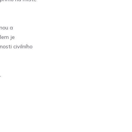
snou a
lem je
sti civilního
.