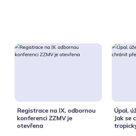
Registrace na IX. odbornou
Úpal, ú
konferenci ZZMV je
Jak se 
otevřena
tropick