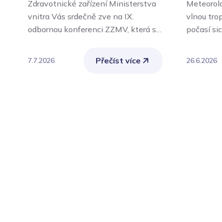
Zdravotnické zařízení Ministerstva
Meteorolo
vnitra Vás srdečně zve na IX.
vlnou tro
odbornou konferenci ZZMV, která se
počasí si
uskuteční ve čtvrtek 24. září 2026 v
současně
aule Policejní akademie České
zátěž pro
Přečíst více
7.7.2026
26.6.2026
republiky v Praze.
ohroženi j
chronicky
ženy, ale
nebo vyko
činnost.