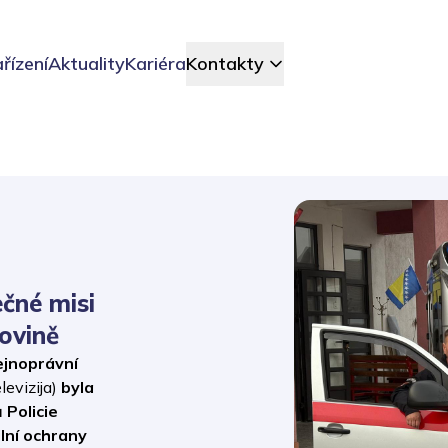
řízení
Aktuality
Kariéra
Kontakty
čné misi
ovině
ejnoprávní
evizija)
byla
 Policie
ilní ochrany