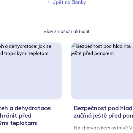
Zpět na články
Více z našich aktualit
žeh a dehydratace:
Bezpečnost pod hlad
chránit před
začíná ještě před po
ými teplotami
Na chorvatském ostrově Vi